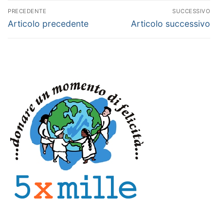
Navigazione
PRECEDENTE
SUCCESSIVO
articoli
Articolo
Articolo
Articolo precedente
Articolo successivo
precedente:
successivo: