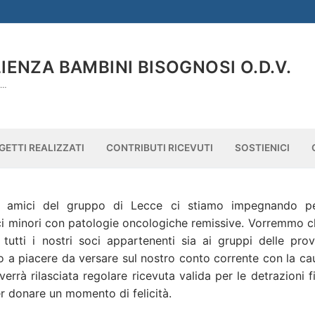
ENZA BAMBINI BISOGNOSI O.D.V.
À…
GETTI REALIZZATI
CONTRIBUTI RICEVUTI
SOSTIENICI
li amici del gruppo di Lecce ci stiamo impegnando p
ieci minori con patologie oncologiche remissive. Vorremmo c
 tutti i nostri soci appartenenti sia ai gruppi delle prov
o a piacere da versare sul nostro conto corrente con la ca
rà rilasciata regolare ricevuta valida per le detrazioni fi
r donare un momento di felicità.