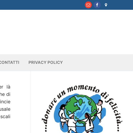
CONTATTI
PRIVACY POLICY
er là
he di
incie
usale
scali