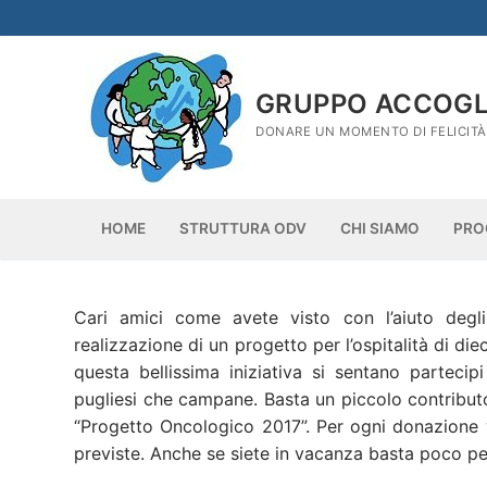
Vai
al
contenuto
GRUPPO ACCOGLI
DONARE UN MOMENTO DI FELICIT
HOME
STRUTTURA ODV
CHI SIAMO
PRO
Cari amici come avete visto con l’aiuto deg
realizzazione di un progetto per l’ospitalità di d
questa bellissima iniziativa si sentano partecipi
pugliesi che campane. Basta un piccolo contribut
“Progetto Oncologico 2017”. Per ogni donazione ver
previste. Anche se siete in vacanza basta poco pe