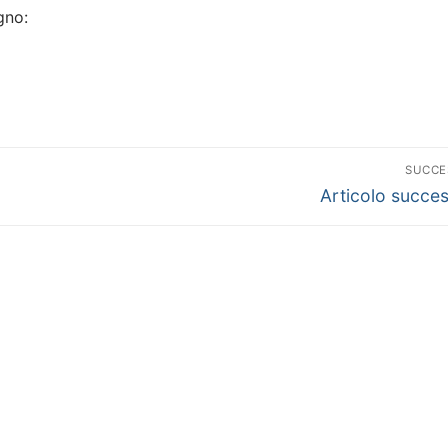
gno:
SUCCE
Articolo
Articolo succe
successivo: