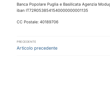
Banca Popolare Puglia e Basilicata Agenzia Modu
iban IT72R0538541540000000001135
CC Postale: 40189706
Navigazione
PRECEDENTE
Articolo
articoli
Articolo precedente
precedente: