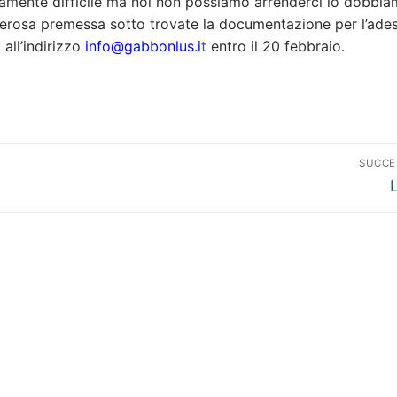
emamente difficile ma noi non possiamo arrenderci lo dobbia
overosa premessa sotto trovate la documentazione per l’ade
 all’indirizzo
info@gabbonlus.i
t
entro il 20 febbraio.
SUCCE
A
s