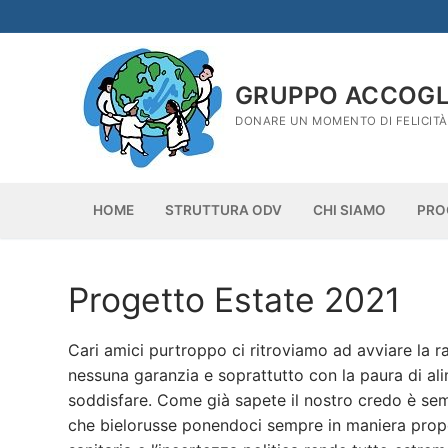
Vai
al
contenuto
GRUPPO ACCOGLI
DONARE UN MOMENTO DI FELICIT
HOME
STRUTTURA ODV
CHI SIAMO
PRO
Progetto Estate 2021
Cari amici purtroppo ci ritroviamo ad avviare la r
nessuna garanzia e soprattutto con la paura di al
soddisfare. Come già sapete il nostro credo è sempr
che bielorusse ponendoci sempre in maniera propo