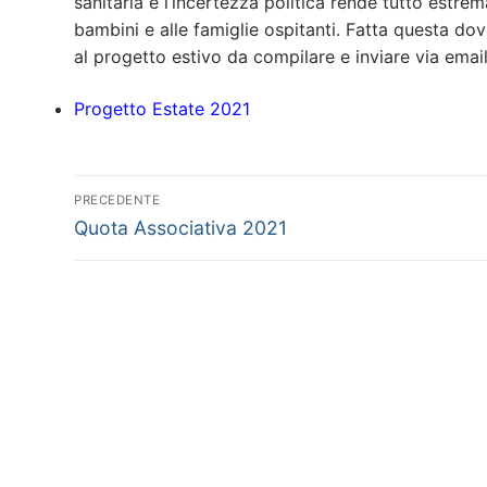
sanitaria e l’incertezza politica rende tutto estr
bambini e alle famiglie ospitanti. Fatta questa d
al progetto estivo da compilare e inviare via email
Progetto Estate 2021
Navigazione
PRECEDENTE
Articolo
articoli
Quota Associativa 2021
precedente: