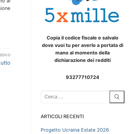
mo ai
sione
Copia il codice fiscale e salvalo
dove vuoi tu per averlo a portata di
mano al momento della
SSIVO
dichiarazione dei redditi
rticolo
Lutto
uccessivo:
93277710724
Cerca:
ARTICOLI RECENTI
Progetto Ucraina Estate 2026