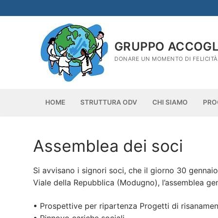
Vai
al
contenuto
GRUPPO ACCOGLI
DONARE UN MOMENTO DI FELICIT
HOME
STRUTTURA ODV
CHI SIAMO
PRO
Assemblea dei soci
Si avvisano i signori soci, che il giorno 30 gennaio
Viale della Repubblica (Modugno), l’assemblea gene
• Prospettive per ripartenza Progetti di risaname
• Rinnovo cariche sociali