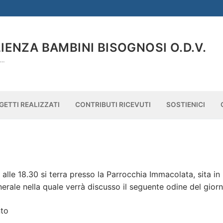
ENZA BAMBINI BISOGNOSI O.D.V.
À…
GETTI REALIZZATI
CONTRIBUTI RICEVUTI
SOSTIENICI
 alle 18.30 si terra presso la Parrocchia Immacolata, sita in
rale nella quale verrà discusso il seguente odine del giorn
nto