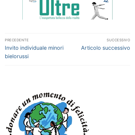
Navigazione
PRECEDENTE
SUCCESSIVO
articoli
Articolo
Articolo
Invito individuale minori
Articolo successivo
precedente:
successivo:
bielorussi