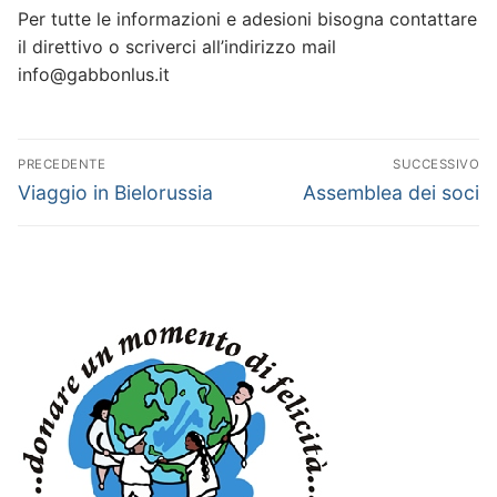
Per tutte le informazioni e adesioni bisogna contattare
il direttivo o scriverci all’indirizzo mail
info@gabbonlus.it
Navigazione
PRECEDENTE
SUCCESSIVO
articoli
Articolo
Articolo
Viaggio in Bielorussia
Assemblea dei soci
precedente:
successivo: