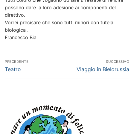
possono dare la loro adesione ai componenti del
direttivo.
Vorrei precisare che sono tutti minori con tutela
biologica .
Francesco Bia
Navigazione
PRECEDENTE
SUCCESSIVO
articoli
Articolo
Articolo
Teatro
Viaggio in Bielorussia
precedente:
successivo: