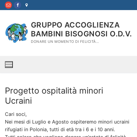
Vai
al
contenuto
GRUPPO ACCOGLIENZA
BAMBINI BISOGNOSI O.D.V.
DONARE UN MOMENTO DI FELICITÀ…
Progetto ospitalità minori
Ucraini
Cari soci,
Nei mesi di Luglio e Agosto ospiteremo minori ucraini
rifugiati in Polonia, tutti di età tra i 6 e i 10 anni.
Tutti coloro che vogliono donare un’estate di felicità