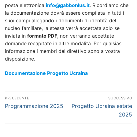
posta elettronica
info@gabbonlus.it
. Ricordiamo che
la documentazione dovrà essere compilata in tutti i
suoi campi allegando i documenti di identità del
nucleo familiare, la stessa verrà accettata solo se
inviata in
formato PDF
, non verranno accettate
domande recapitate in altre modalità. Per qualsiasi
informazione i membri del direttivo sono a vostra
disposizione.
Documentazione Progetto Ucraina
Navigazione
PRECEDENTE
SUCCESSIVO
articoli
Articolo
Articolo
Programmazione 2025
Progetto Ucraina estate
precedente:
successivo:
2025