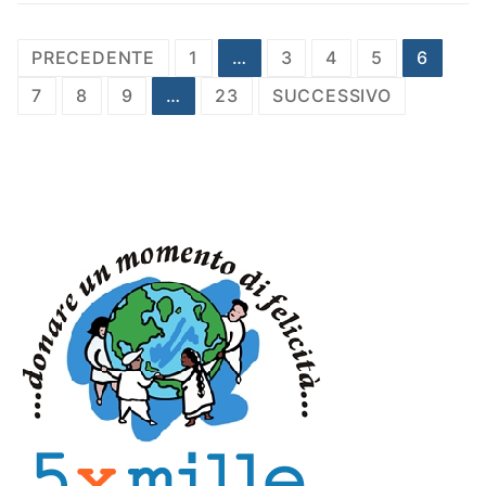
Paginazione
PRECEDENTE
1
…
3
4
5
6
degli
7
8
9
…
23
SUCCESSIVO
articoli