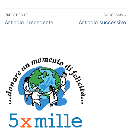
Navigazione
PRECEDENTE
SUCCESSIVO
articoli
Articolo
Articolo
Articolo precedente
Articolo successivo
precedente:
successivo: