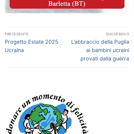
Navigazione
PRECEDENTE
SUCCESSIVO
articoli
Articolo
Articolo
Progetto Estate 2025
L’abbraccio della Puglia
precedente:
successivo:
Ucraina
ai bambini ucraini
provati dalla guerra