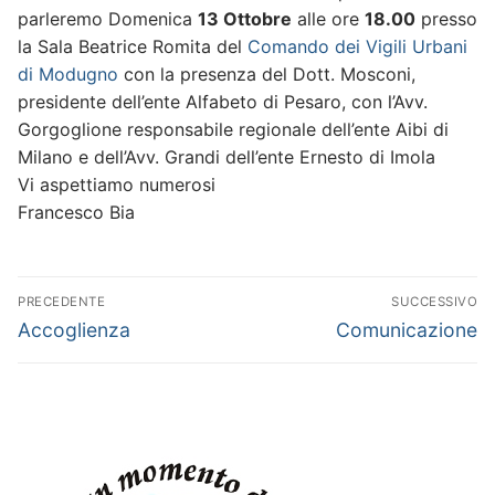
parleremo Domenica
13 Ottobre
alle ore
18.00
presso
la Sala Beatrice Romita del
Comando dei Vigili Urbani
di Modugno
con la presenza del Dott. Mosconi,
presidente dell’ente Alfabeto di Pesaro, con l’Avv.
Gorgoglione responsabile regionale dell’ente Aibi di
Milano e dell’Avv. Grandi dell’ente Ernesto di Imola
Vi aspettiamo numerosi
Francesco Bia
Navigazione
PRECEDENTE
SUCCESSIVO
articoli
Articolo
Articolo
Accoglienza
Comunicazione
precedente:
successivo: